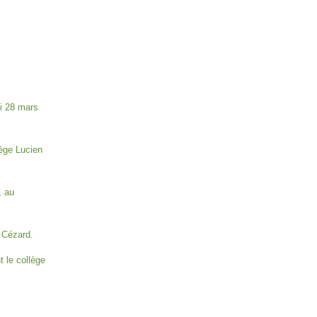
i 28 mars
ège Lucien
, au
 Cézard.
 le collège