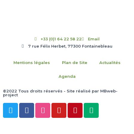
+33 (0)1 64 22 58 22
Email
7 rue Félix Herbet, 77300 Fontainebleau
Mentions légales
Plan de Site
Actualités
Agenda
©2022 Tous droits réservés - Site réalisé par MBweb-
project
T
F
D
Y
P
M
w
a
r
o
i
e
i
c
i
u
n
d
t
e
b
t
t
i