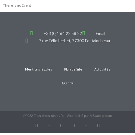
There is no Event
+33 (0)1 64 22 58 22
Email
7 rue Félix Herbet, 77300 Fontainebleau
Mentions légales
Plan de Site
Actualités
Agenda
©2022 Tous droits réservés - Site réalisé par MBweb-project
T
F
D
Y
P
M
w
a
r
o
i
e
i
c
i
u
n
d